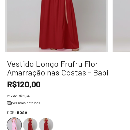
Vestido Longo Frufru Flor
Amarração nas Costas - Babi
R$120,00
12
x de
R$12,34
Ver mais detalhes
COR:
ROSA