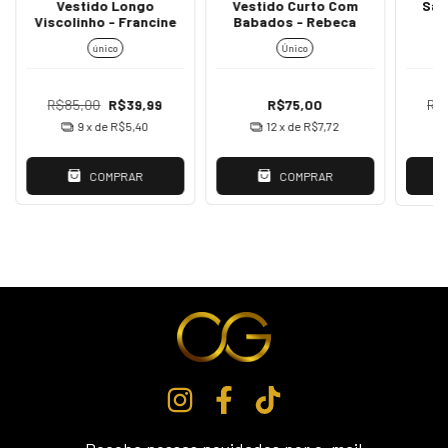
Vestido Longo
Vestido Curto Com
Sai
Viscolinho - Francine
Babados - Rebeca
único
Único
R$85,00
R$39,99
R$75,00
R$
9
x de
R$5,40
12
x de
R$7,72
COMPRAR
COMPRAR