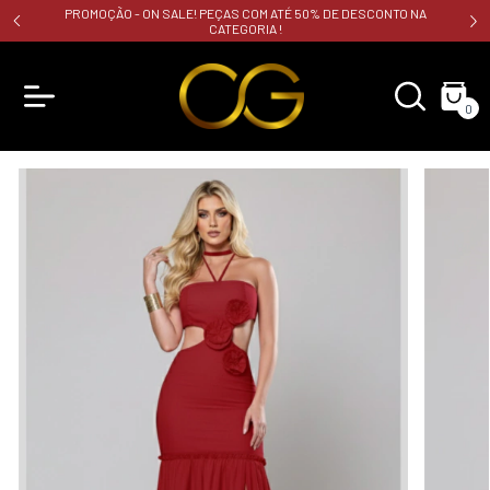
PROMOÇÃO - ON SALE! PEÇAS COM ATÉ 50% DE DESCONTO NA
CATEGORIA !
0