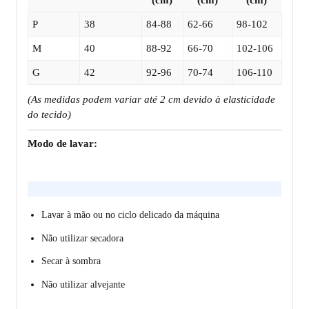
P
38
84-88
62-66
98-102
M
40
88-92
66-70
102-106
G
42
92-96
70-74
106-110
(As medidas podem variar até 2 cm devido à elasticidade
do tecido)
Modo de lavar:
Lavar à mão ou no ciclo delicado da máquina
Não utilizar secadora
Secar à sombra
Não utilizar alvejante