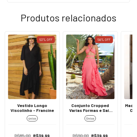
Produtos relacionados
53
%
OFF
56
%
OFF
Vestido Longo
Conjunto Cropped
Macaq
Viscolinho - Francine
Varias Formas e Saia
Co
Longa Fenda - Magali
Zip
único
Único
R$85,00
R$39,99
R$90,00
R$39,99