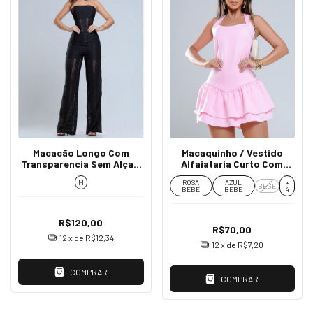
Macacão Longo Com
Macaquinho / Vestido
Transparencia Sem Alça -
Alfaiataria Curto Com
Rita
Babados - Zara
M
ROSA
AZUL
+
BEGE
BEBE
BEBE
4
R$120,00
R$70,00
12
x de
R$12,34
12
x de
R$7,20
COMPRAR
COMPRAR