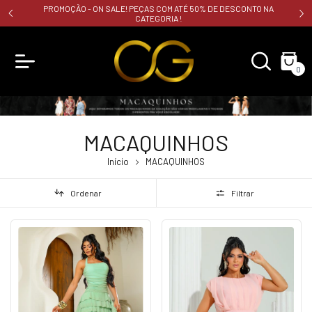
PROMOÇÃO - ON SALE! PEÇAS COM ATÉ 50% DE DESCONTO NA
CATEGORIA !
0
MACAQUINHOS
Início
MACAQUINHOS
Ordenar
Filtrar