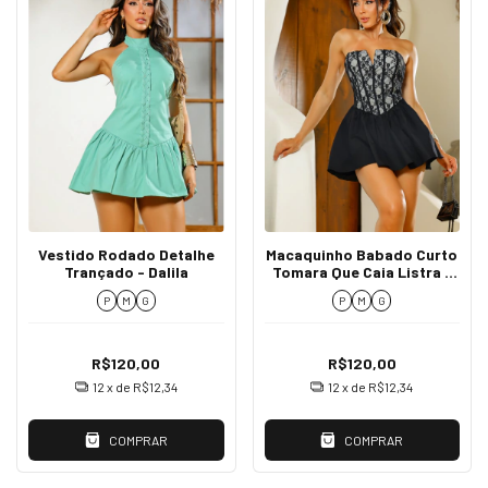
Vestido Rodado Detalhe
Macaquinho Babado Curto
Trançado - Dalila
Tomara Que Caia Listra -
Petala
P
M
G
P
M
G
R$120,00
R$120,00
12
x de
R$12,34
12
x de
R$12,34
COMPRAR
COMPRAR