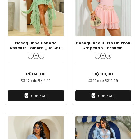
Macaquinho Babado
Macaquinho Curto Chiffon
Cascata Tomara Que Caia
Grapeado - Francini
- Debora
P
M
G
P
M
G
R$140,00
R$100,00
12
x de
R$14,40
12
x de
R$10,29
COMPRAR
COMPRAR