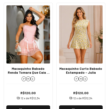
Macaquinho Babado
Macaquinho Curto Babado
Renda Tomara Que Caia -
Estampado - Julia
Yndi
P
M
G
P
M
G
R$120,00
R$120,00
12
x de
R$12,34
12
x de
R$12,34