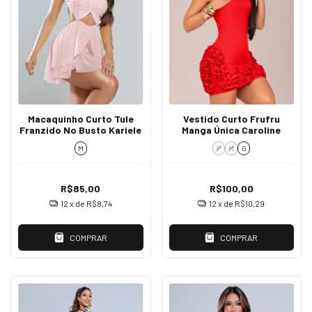
Vestido Curto Frufru
Macaquinho Curto Tule
Manga Única Caroline
Franzido No Busto Kariele
P
M
G
M
R$100,00
R$85,00
12
x de
R$10,29
12
x de
R$8,74
COMPRAR
COMPRAR