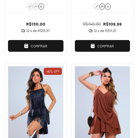
P
M
G
P
M
G
R$130,00
R$140,00
R$109,99
12
x de
R$13,37
12
x de
R$11,31
COMPRAR
COMPRAR
46
%
OFF