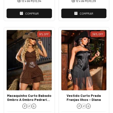
12
x de
R$12,34
12
x de
R$10,29
COMPRAR
COMPRAR
9
%
OFF
36
%
OFF
Macaquinho Curto Babado
Vestido Curto Prada
Ombro A Ombro Pedraria -
Franjas Ilhos - Diana
Viviane
P
M
G
P
M
G