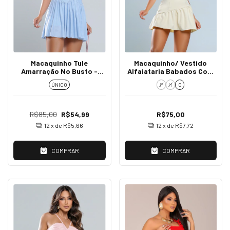
Macaquinho Tule
Macaquinho/ Vestido
Amarração No Busto -
Alfaiataria Babados Com
Ludmila
Botões Azaleia
ÚNICO
P
M
G
R$85,00
R$54,99
R$75,00
12
x de
R$5,66
12
x de
R$7,72
COMPRAR
COMPRAR