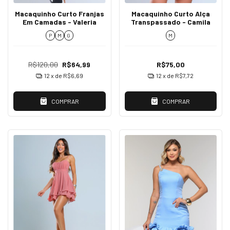
Macaquinho Curto Franjas
Macaquinho Curto Alça
Em Camadas - Valeria
Transpassado - Camila
P
M
G
M
R$120,00
R$64,99
R$75,00
12
x de
R$6,69
12
x de
R$7,72
COMPRAR
COMPRAR