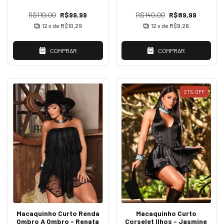
R$110,00
R$99,99
R$140,00
R$89,99
12
x de
R$10,29
12
x de
R$9,26
COMPRAR
COMPRAR
21
%
OFF
Macaquinho Curto Renda
Macaquinho Curto
Ombro A Ombro - Renata
Corselet Ilhos - Jasmine