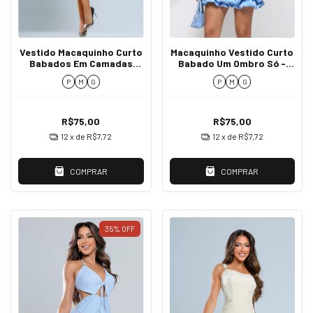
Vestido Macaquinho Curto
Macaquinho Vestido Curto
Babados Em Camadas
Babado Um Ombro Só -
Alcinha Busto Grapeado -
Morena
P
M
G
P
M
G
Loma
R$75,00
R$75,00
12
x de
R$7,72
12
x de
R$7,72
COMPRAR
COMPRAR
35
%
OFF