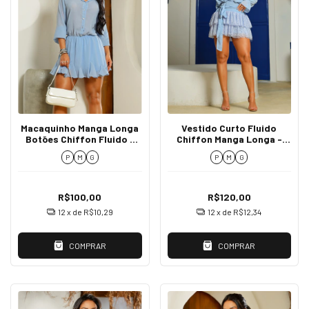
Macaquinho Manga Longa
Vestido Curto Fluido
Botões Chiffon Fluido -
Chiffon Manga Longa -
Carmen
Lucca
P
M
G
P
M
G
R$100,00
R$120,00
12
x de
R$10,29
12
x de
R$12,34
COMPRAR
COMPRAR