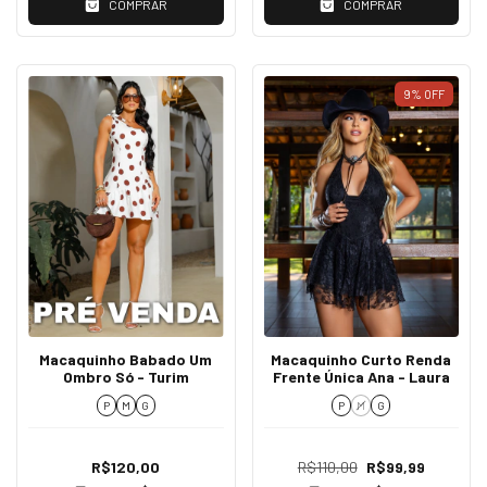
COMPRAR
COMPRAR
9
%
OFF
Macaquinho Babado Um
Macaquinho Curto Renda
Ombro Só - Turim
Frente Única Ana - Laura
P
M
G
P
M
G
R$120,00
R$110,00
R$99,99