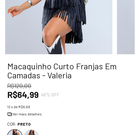
Macaquinho Curto Franjas Em
Camadas - Valeria
R$120,00
R$64,99
46
% OFF
12
x de
R$6,69
Ver mais detalhes
COR:
PRETO