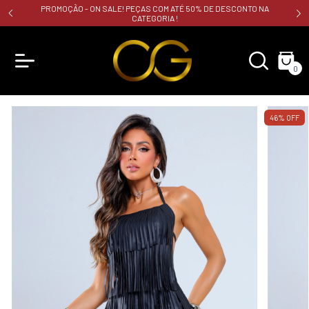
PROMOÇÃO - ON SALE! PEÇAS COM ATÉ 50% DE DESCONTO NA
CATEGORIA !
0
46
%
OFF