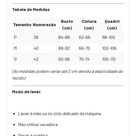
Tabela de Medidas
Busto
Cintura
Quadril
Tamanho
Numeração
(cm)
(cm)
(cm)
P
38
84-88
62-66
98-102
M
40
88-92
66-70
102-106
G
42
92-96
70-74
106-110
(As medidas podem variar até 2 cm devido à elasticidade do
tecido)
Modo de lavar:
Lavar à mão ou no ciclo delicado da máquina
Não utilizar secadora
Secar à sombra