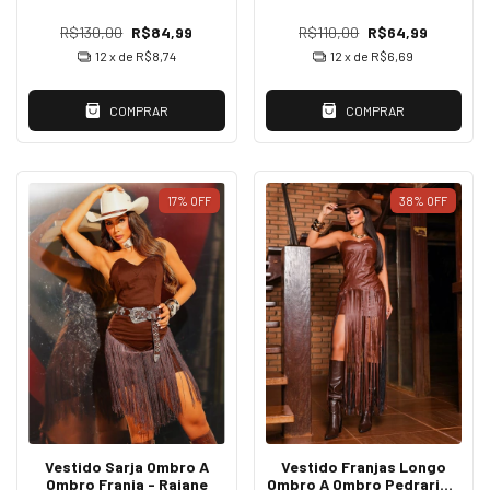
R$130,00
R$84,99
R$110,00
R$64,99
12
x de
R$8,74
12
x de
R$6,69
COMPRAR
COMPRAR
17
%
OFF
38
%
OFF
Vestido Sarja Ombro A
Vestido Franjas Longo
Ombro Franja - Raiane
Ombro A Ombro Pedraria -