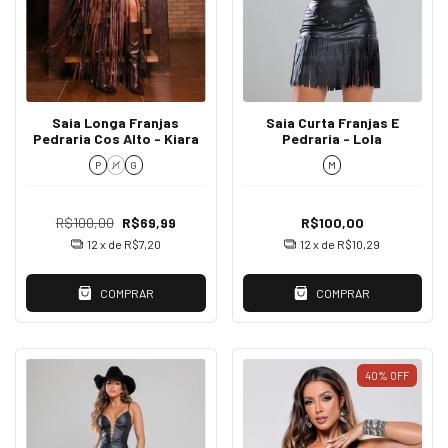
Saia Longa Franjas
Saia Curta Franjas E
Pedraria Cos Alto - Kiara
Pedraria - Lola
P
M
G
M
R$100,00
R$69,99
R$100,00
12
x de
R$7,20
12
x de
R$10,29
COMPRAR
COMPRAR
40
%
OFF