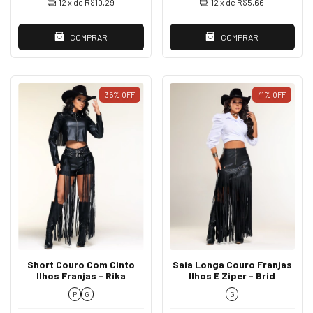
12
x de
R$10,29
12
x de
R$5,66
COMPRAR
COMPRAR
35
%
OFF
41
%
OFF
Short Couro Com Cinto
Saia Longa Couro Franjas
Ilhos Franjas - Rika
Ilhos E Ziper - Brid
P
G
G