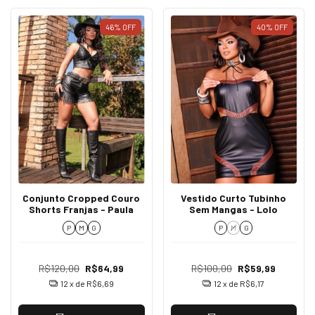
46
%
OFF
40
%
OFF
Conjunto Cropped Couro
Vestido Curto Tubinho
Shorts Franjas - Paula
Sem Mangas - Lolo
P
M
G
P
M
G
R$120,00
R$64,99
R$100,00
R$59,99
12
x de
R$6,69
12
x de
R$6,17