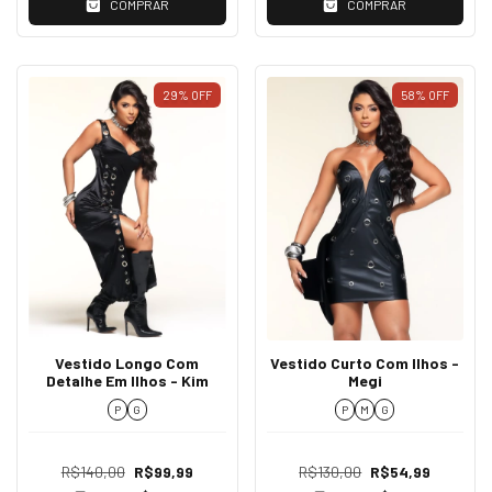
COMPRAR
COMPRAR
29
%
OFF
58
%
OFF
Vestido Longo Com
Vestido Curto Com Ilhos -
Detalhe Em Ilhos - Kim
Megi
P
G
P
M
G
R$140,00
R$99,99
R$130,00
R$54,99