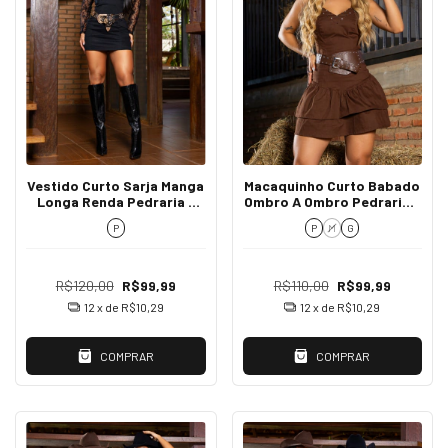
Vestido Curto Sarja Manga
Macaquinho Curto Babado
Longa Renda Pedraria -
Ombro A Ombro Pedraria -
Eduarda
Viviane
P
P
M
G
R$120,00
R$99,99
R$110,00
R$99,99
12
x de
R$10,29
12
x de
R$10,29
COMPRAR
COMPRAR