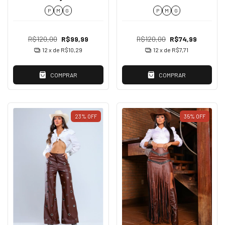
Lila
P
M
G
P
M
G
R$120,00
R$99,99
R$120,00
R$74,99
12
x de
R$10,29
12
x de
R$7,71
COMPRAR
COMPRAR
23
%
OFF
35
%
OFF