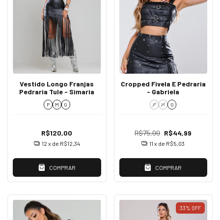
Vestido Longo Franjas
Cropped Fivela E Pedraria
Pedraria Tule - Simaria
- Gabriela
P
M
G
P
M
G
R$120,00
R$75,00
R$44,99
12
x de
R$12,34
11
x de
R$5,03
COMPRAR
COMPRAR
33
%
OFF