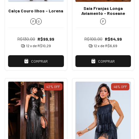
Saia Franjas Longa
Calça Couro Ilhos - Lorena
Aviamento - Roseane
P
P
G
R$100,00
R$64,99
R$130,00
R$99,99
12
x de
R$6,69
12
x de
R$10,29
COMPRAR
COMPRAR
42
%
OFF
46
%
OFF