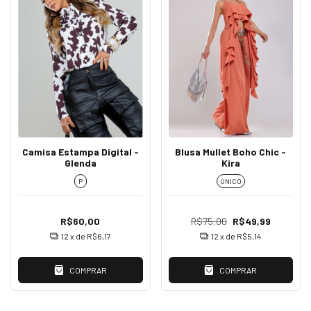
Camisa Estampa Digital -
Blusa Mullet Boho Chic -
Glenda
Kira
P
ÚNICO
R$60,00
R$75,00
R$49,99
12
x de
R$6,17
12
x de
R$5,14
COMPRAR
COMPRAR