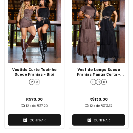
Vestido Curto Tubinho
Vestido Longo Suede
Suede Franjas - Bibi
Franjas Manga Curta -
Zaya
P
G
P
M
G
R$70,00
R$130,00
12
x de
R$7,20
12
x de
R$13,37
COMPRAR
COMPRAR