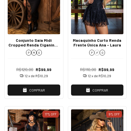
Conjunto Saia Midi
Macaquinho Curto Renda
Cropped Renda Ciganinha
Frente Única Ana - Laura
- Lara
P
M
G
P
M
G
R$120,00
R$99,99
R$110,00
R$99,99
12
x de
R$10,29
12
x de
R$10,29
COMPRAR
COMPRAR
17
%
OFF
9
%
OFF