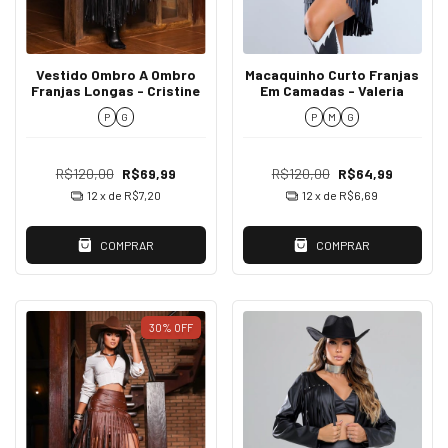
Vestido Ombro A Ombro
Macaquinho Curto Franjas
Franjas Longas - Cristine
Em Camadas - Valeria
P
G
P
M
G
R$120,00
R$69,99
R$120,00
R$64,99
12
x de
R$7,20
12
x de
R$6,69
COMPRAR
COMPRAR
30
%
OFF