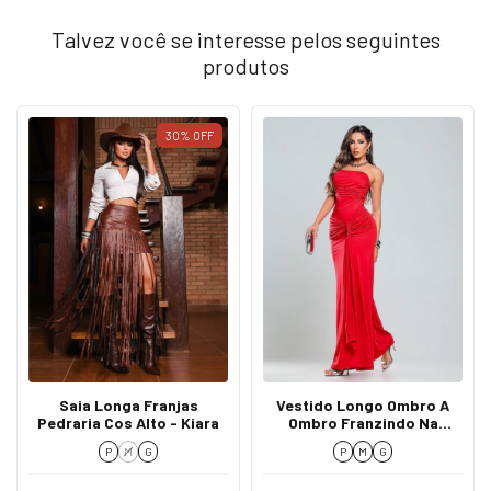
Talvez você se interesse pelos seguintes
produtos
30
%
OFF
Saia Longa Franjas
Vestido Longo Ombro A
Pedraria Cos Alto - Kiara
Ombro Franzindo Na
Frente - Lila
P
M
G
P
M
G