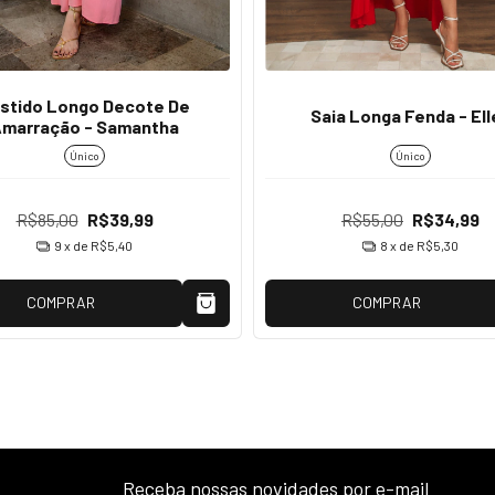
stido Longo Decote De
Saia Longa Fenda - Ell
marração - Samantha
Único
Único
R$85,00
R$39,99
R$55,00
R$34,99
9
x de
R$5,40
8
x de
R$5,30
COMPRAR
COMPRAR
Receba nossas novidades por e-mail