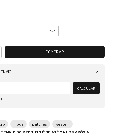
 ENVIO
Alterar CEP
CALCULAR
EP
uro
moda
patches
western
E ENVIO DO PRODUTO É DE ATÉ 24 HRS APÓS A