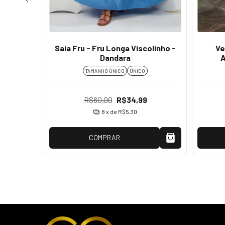
nho -
Saia Fru - Fru Longa Viscolinho -
Ve
Dandara
A
TAMANHO ÚNICO
ÚNICO
R$60,00
R$34,99
8
x de
R$5,30
COMPRAR