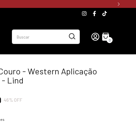
0
Couro - Western Aplicação
 - Lind
9
46
% OFF
hes