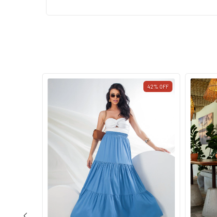
53
%
OFF
42
%
OFF