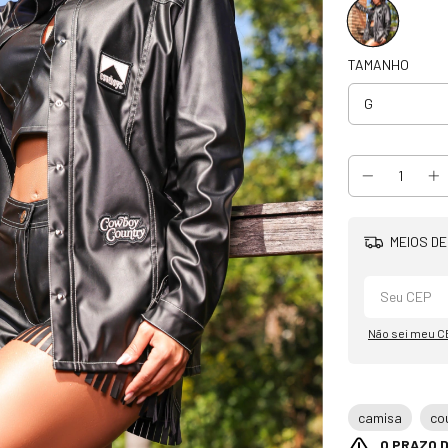
TAMANHO
MEIOS DE
Não sei meu C
camisa
co
O PRAZO D