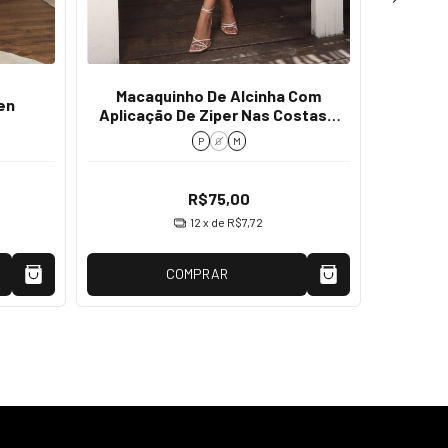
Macaquinho De Alcinha Com
Macaqu
en
Aplicação De Ziper Nas Costas -
A
Cloe
P
G
M
R$75,00
12
x de
R$7,72
COMPRAR