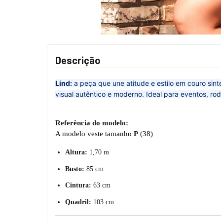
Descrição
Lind:
a peça que une atitude e estilo em couro sin
visual autêntico e moderno. Ideal para eventos, r
Referência do modelo:
A modelo veste tamanho
P
(38)
Altura:
1,70 m
Busto:
85 cm
Cintura:
63 cm
Quadril:
103 cm