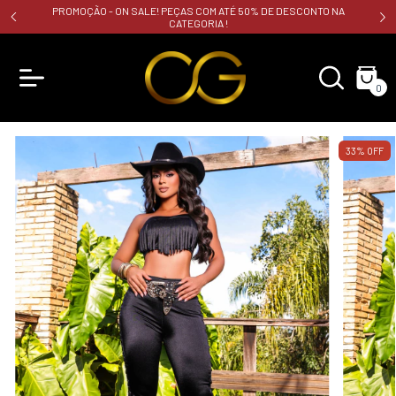
PROMOÇÃO - ON SALE! PEÇAS COM ATÉ 50% DE DESCONTO NA
CATEGORIA !
0
33
%
OFF