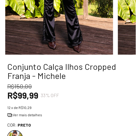
Conjunto Calça Ilhos Cropped
Franja - Michele
R$150,00
R$99,99
33
% OFF
12
x de
R$10,29
Ver mais detalhes
COR:
PRETO