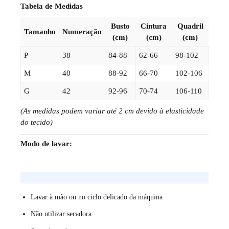
Tabela de Medidas
Busto
Cintura
Quadril
Tamanho
Numeração
(cm)
(cm)
(cm)
P
38
84-88
62-66
98-102
M
40
88-92
66-70
102-106
G
42
92-96
70-74
106-110
(As medidas podem variar até 2 cm devido à elasticidade
do tecido)
Modo de lavar:
Lavar à mão ou no ciclo delicado da máquina
Não utilizar secadora