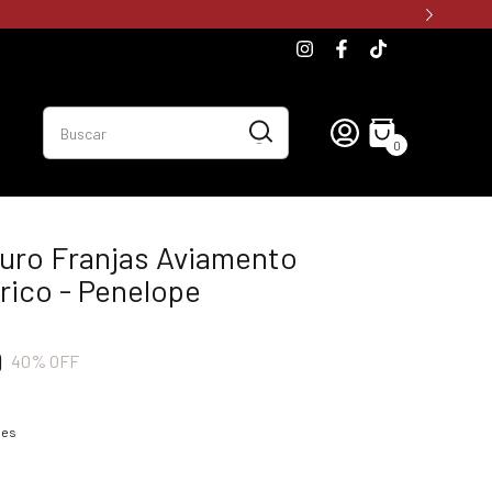
0
uro Franjas Aviamento
rico - Penelope
9
40
% OFF
hes