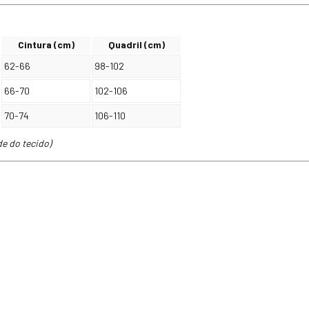
Cintura (cm)
Quadril (cm)
62-66
98-102
66-70
102-106
70-74
106-110
de do tecido)