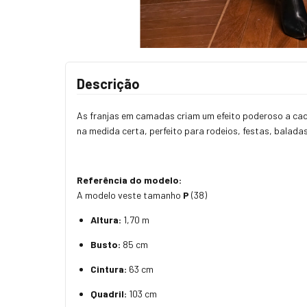
Descrição
As franjas em camadas criam um efeito poderoso a cad
na medida certa, perfeito para rodeios, festas, balad
Referência do modelo:
A modelo veste tamanho
P
(38)
Altura:
1,70 m
Busto:
85 cm
Cintura:
63 cm
Quadril:
103 cm