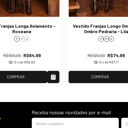
Franjas Longa Aviamento -
Vestido Franjas Longo Om
Roseane
Ombro Pedraria - Lil
P
M
G
P
M
G
R$100,00
R$64,99
R$120,00
R$74,99
12
x de
R$6,69
12
x de
R$7,71
COMPRAR
COMPRAR
Receba nossas novidades por e-mail