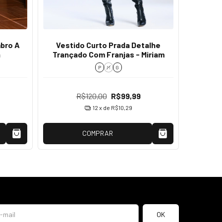
bro A
Vestido Curto Prada Detalhe
Vestid
a
Trançado Com Franjas - Miriam
P
M
G
R$120,00
R$99,99
12
x de
R$10,29
COMPRAR