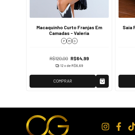
edraria
Macaquinho Curto Franjas Em
Saia 
Camadas - Valeria
P
M
G
R$120,00
R$64,99
12
x de
R$6,69
COMPRAR