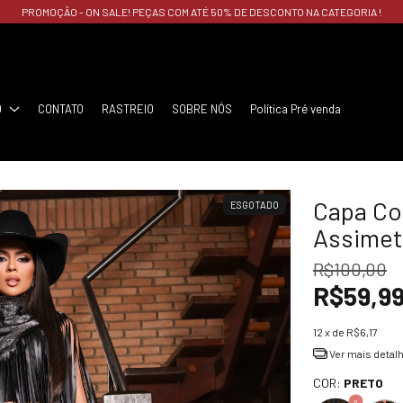
TIRE SUAS DÚVIDAS. É SÓ CHAMAR NO ZAP
O
CONTATO
RASTREIO
SOBRE NÓS
Política Pré venda
Capa Co
ESGOTADO
Assimet
R$100,00
R$59,9
12
x de
R$6,17
Ver mais detal
COR:
PRETO