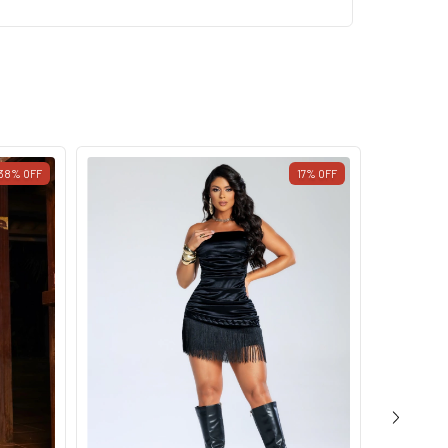
38
%
OFF
17
%
OFF