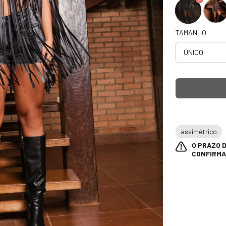
TAMANHO
assimétrico
O PRAZO D
CONFIRMA