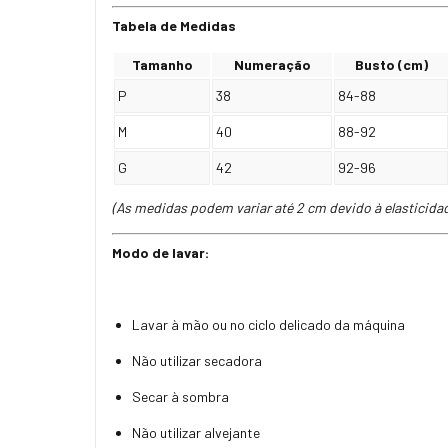
Tabela de Medidas
Tamanho
Numeração
Busto (cm)
P
38
84-88
M
40
88-92
G
42
92-96
(As medidas podem variar até 2 cm devido à elasticida
Modo de lavar:
Lavar à mão ou no ciclo delicado da máquina
Não utilizar secadora
Secar à sombra
Não utilizar alvejante