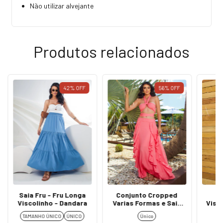
Não utilizar alvejante
Produtos relacionados
42
%
OFF
56
%
OFF
Saia Fru - Fru Longa
Conjunto Cropped
V
Viscolinho - Dandara
Varias Formas e Saia
Visc
Longa Fenda - Magali
TAMANHO ÚNICO
ÚNICO
Único