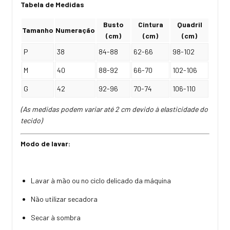
Tabela de Medidas
Busto
Cintura
Quadril
Tamanho
Numeração
(cm)
(cm)
(cm)
P
38
84-88
62-66
98-102
M
40
88-92
66-70
102-106
G
42
92-96
70-74
106-110
(As medidas podem variar até 2 cm devido à elasticidade do
tecido)
Modo de lavar:
Lavar à mão ou no ciclo delicado da máquina
Não utilizar secadora
Secar à sombra