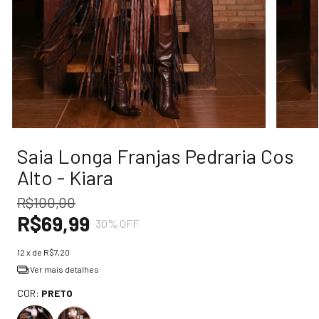
Saia Longa Franjas Pedraria Cos
Alto - Kiara
R$100,00
R$69,99
30
% OFF
12
x de
R$7,20
Ver mais detalhes
COR:
PRETO