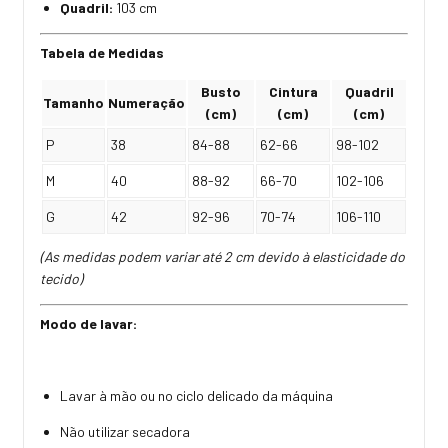
Quadril:
103 cm
Tabela de Medidas
Busto
Cintura
Quadril
Tamanho
Numeração
(cm)
(cm)
(cm)
P
38
84-88
62-66
98-102
M
40
88-92
66-70
102-106
G
42
92-96
70-74
106-110
(As medidas podem variar até 2 cm devido à elasticidade do
tecido)
Modo de lavar:
Lavar à mão ou no ciclo delicado da máquina
Não utilizar secadora