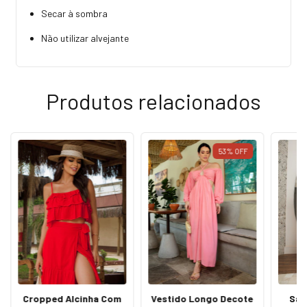
Secar à sombra
Não utilizar alvejante
Produtos relacionados
53
%
OFF
Cropped Alcinha Com
Vestido Longo Decote
Sai