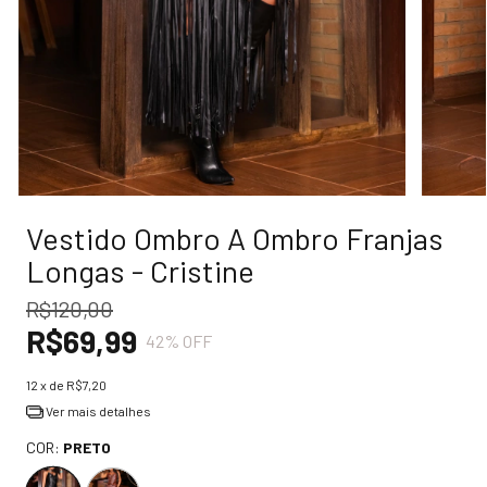
Vestido Ombro A Ombro Franjas
Longas - Cristine
R$120,00
R$69,99
42
% OFF
12
x de
R$7,20
Ver mais detalhes
COR:
PRETO