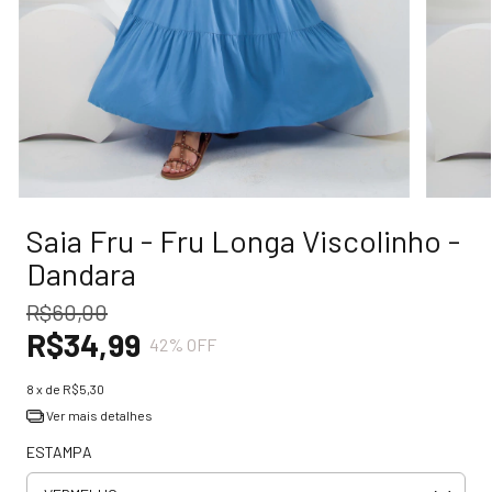
Saia Fru - Fru Longa Viscolinho -
Dandara
R$60,00
R$34,99
42
% OFF
8
x de
R$5,30
Ver mais detalhes
ESTAMPA