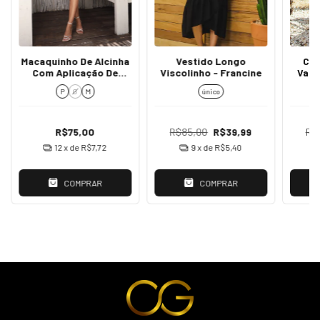
Macaquinho De Alcinha
Vestido Longo
Con
Com Aplicação De
Viscolinho - Francine
Vari
Ziper Nas Costas -
Long
P
G
M
único
Cloe
R$75,00
R$85,00
R$39,99
R$
12
x de
R$7,72
9
x de
R$5,40
COMPRAR
COMPRAR