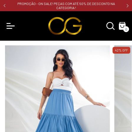
PROMOÇÃO - ON SALE! PEÇAS COM ATÉ 50% DE DESCONTO NA
CATEGORIA !
0
42
%
OFF