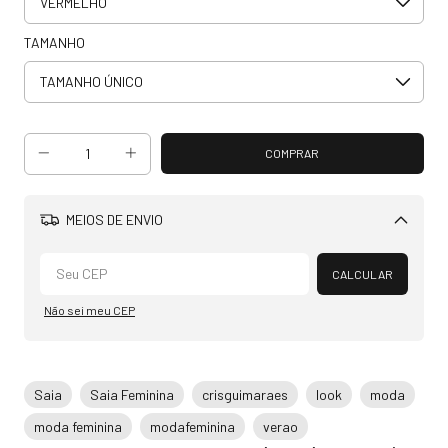
TAMANHO
MEIOS DE ENVIO
Alterar CEP
CALCULAR
Não sei meu CEP
Saia
Saia Feminina
crisguimaraes
look
moda
moda feminina
modafeminina
verao