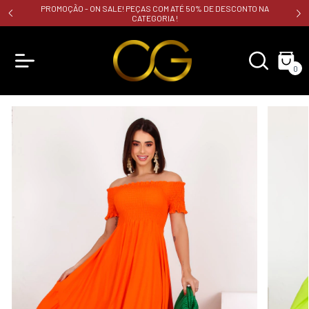
PROMOÇÃO - ON SALE! PEÇAS COM ATÉ 50% DE DESCONTO NA
CATEGORIA !
0