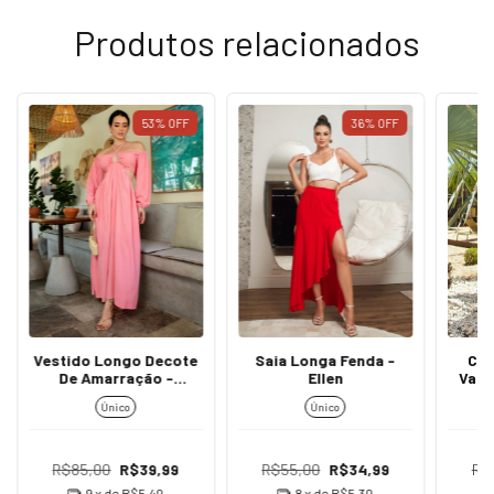
Produtos relacionados
53
%
OFF
36
%
OFF
Vestido Longo Decote
Saia Longa Fenda -
Con
De Amarração -
Ellen
Vari
Samantha
Long
Único
Único
R$85,00
R$39,99
R$55,00
R$34,99
R$
9
x de
R$5,40
8
x de
R$5,30