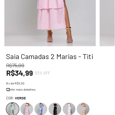
Saia Camadas 2 Marias - Titi
R$75,00
R$34,99
53
% OFF
8
x de
R$5,30
Ver mais detalhes
COR:
VERDE