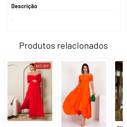
Descrição
.
Produtos relacionados
62
%
OFF
Crop