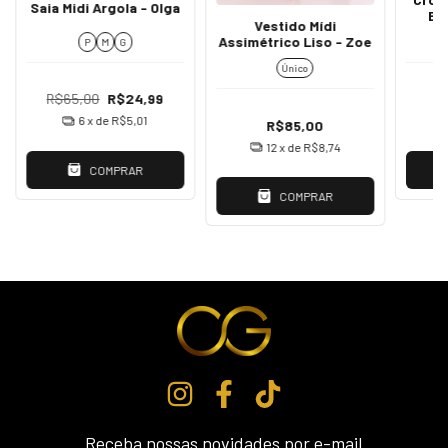
Saia Midi Argola - Olga
Ba
Vestido Mídi
Assimétrico Liso - Zoe
P
M
G
Único
R$65,00
R$24,99
6
x de
R$5,01
R$85,00
12
x de
R$8,74
COMPRAR
COMPRAR
Receba nossas novidades por e-mail