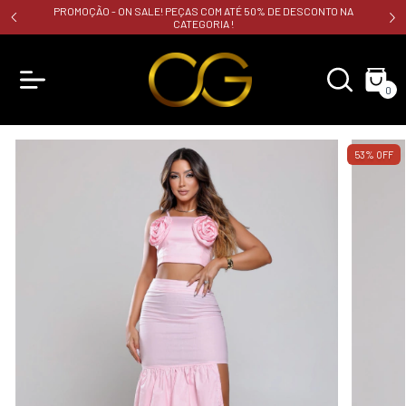
PROMOÇÃO - ON SALE! PEÇAS COM ATÉ 50% DE DESCONTO NA
CATEGORIA !
0
53
%
OFF