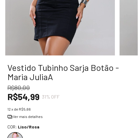
Vestido Tubinho Sarja Botão -
Maria JuliaA
R$80,00
R$54,99
31
% OFF
12
x de
R$5,66
Ver mais detalhes
COR:
Liso/Rosa