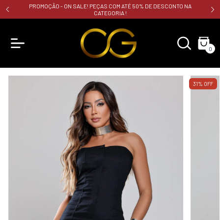
PROMOÇÃO - ON SALE! PEÇAS COM ATÉ 50% DE DESCONTO NA
CATEGORIA !
0
31
%
OFF