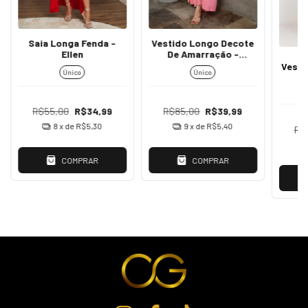
Saia Longa Fenda -
Vestido Longo Decote
Ellen
De Amarração -
Samantha
Vesti
Único
Único
R$55,00
R$34,99
R$85,00
R$39,99
8
x de
R$5,30
9
x de
R$5,40
R$
COMPRAR
COMPRAR