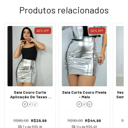
Produtos relacionados
63
%
OFF
50
%
OFF
Saia Couro Curta
Saia Curta Couro Fivela
Vesti
Aplicação De Taxas -
- Malu
Sem A
Stella
P
M
G
P
M
G
R$80,00
R$29,99
R$90,00
R$44,99
R$1
7
x de
R$5,18
11
x de
R$5,03