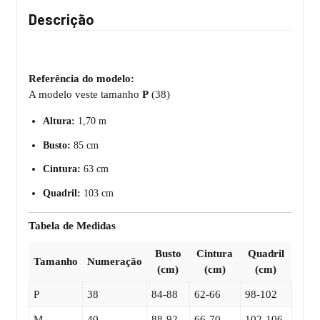
Descrição
Referência do modelo:
A modelo veste tamanho
P
(38)
Altura:
1,70 m
Busto:
85 cm
Cintura:
63 cm
Quadril:
103 cm
Tabela de Medidas
Busto
Cintura
Quadril
Tamanho
Numeração
(cm)
(cm)
(cm)
P
38
84-88
62-66
98-102
M
40
88-92
66-70
102-106