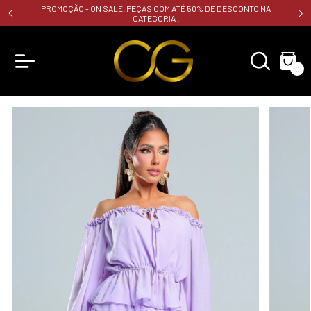
PROMOÇÃO - ON SALE! PEÇAS COM ATÉ 50% DE DESCONTO NA
CATEGORIA !
0