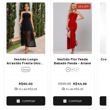
53
%
OFF
Vestido Longo
Cropp
Vestido Flor Fenda
Arrastão Frente Única -
Babado Fenda - Ariane
Ruti
Único
P
M
G
R$90,00
R$95,00
R$44,99
12
x de
R$9,26
11
x de
R$5,03
COMPRAR
COMPRAR