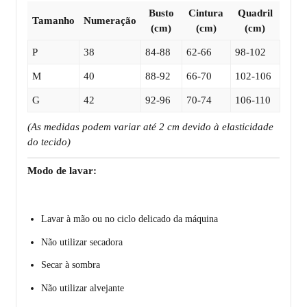
Busto
Cintura
Quadril
Tamanho
Numeração
(cm)
(cm)
(cm)
P
38
84-88
62-66
98-102
M
40
88-92
66-70
102-106
G
42
92-96
70-74
106-110
(As medidas podem variar até 2 cm devido à elasticidade
do tecido)
Modo de lavar:
Lavar à mão ou no ciclo delicado da máquina
Não utilizar secadora
Secar à sombra
Não utilizar alvejante