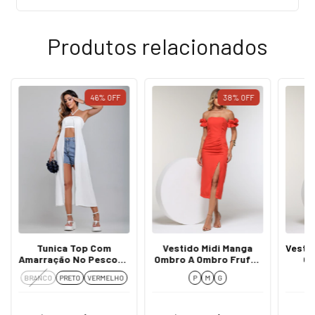
Produtos relacionados
46
%
OFF
38
%
OFF
Tunica Top Com
Vestido Midi Manga
Vesti
Amarração No Pescoço
Ombro A Ombro Frufru
Om
- Sonia
Fenda - Claudia
BRANCO
PRETO
VERMELHO
P
M
G