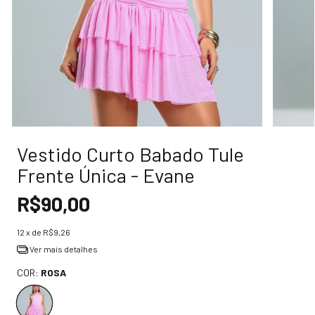
Vestido Curto Babado Tule
Frente Única - Evane
R$90,00
12
x de
R$9,26
Ver mais detalhes
COR:
ROSA