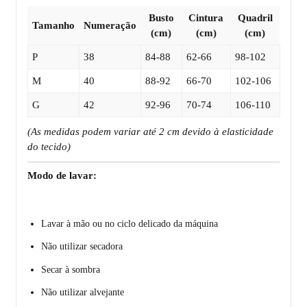
Busto
Cintura
Quadril
Tamanho
Numeração
(cm)
(cm)
(cm)
P
38
84-88
62-66
98-102
M
40
88-92
66-70
102-106
G
42
92-96
70-74
106-110
(As medidas podem variar até 2 cm devido à elasticidade
do tecido)
Modo de lavar:
Lavar à mão ou no ciclo delicado da máquina
Não utilizar secadora
Secar à sombra
Não utilizar alvejante