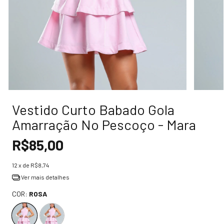
Vestido Curto Babado Gola
Amarração No Pescoço - Mara
R$85,00
12
x de
R$8,74
Ver mais detalhes
COR:
ROSA