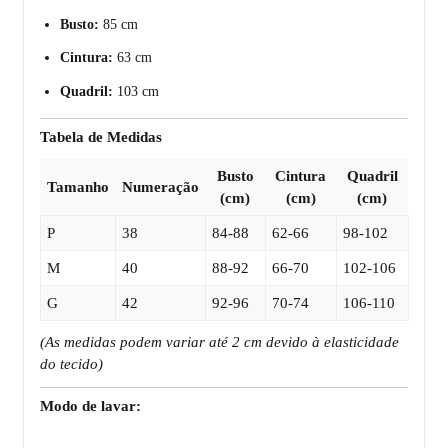
Busto:
85 cm
Cintura:
63 cm
Quadril:
103 cm
Tabela de Medidas
Busto
Cintura
Quadril
Tamanho
Numeração
(cm)
(cm)
(cm)
P
38
84-88
62-66
98-102
M
40
88-92
66-70
102-106
G
42
92-96
70-74
106-110
(As medidas podem variar até 2 cm devido à elasticidade
do tecido)
Modo de lavar: