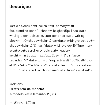
Descrição
<article class="text-token-text-primary w-full
focus:outline-none [--shadow-height:45px] has-data-
writing-block:pointer-events-none has-data-writing-
block:-mt-(--shadow-height) has-data-writing-block:pt-(--
shadow-height) [&:has([data-writing-block])>*]:pointer-
events-auto scroll-mt-[calc(var(--header-
height)+min(200px,max(70px,20svh)))]" dir="auto"
tabindex="-1" data-turn-id="request-WEB:1dd76ce8-10fd-
4bf6-a3e4-c39e872cb879-2" data-testid="conversation-
turn-6" data-scroll-anchor="true" data-turn="assistant">
</article>
Referência do modelo:
A modelo veste tamanho
P
(38)
Altura:
1,70 m