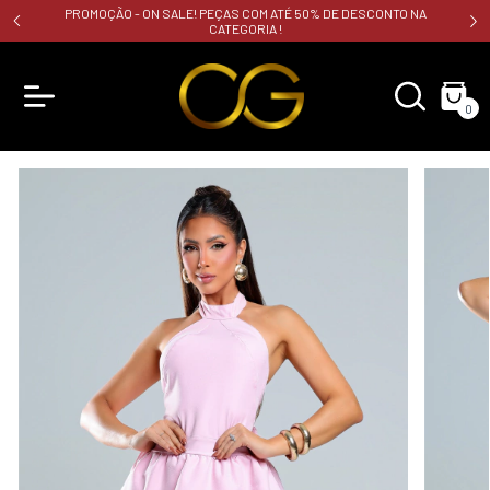
PROMOÇÃO - ON SALE! PEÇAS COM ATÉ 50% DE DESCONTO NA
CATEGORIA !
0