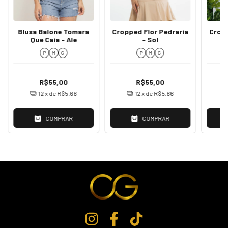
Blusa Balone Tomara
Cropped Flor Pedraria
Cropp
Que Caia - Ale
- Sol
P
M
G
P
M
G
R$55,00
R$55,00
12
x de
R$5,66
12
x de
R$5,66
COMPRAR
COMPRAR