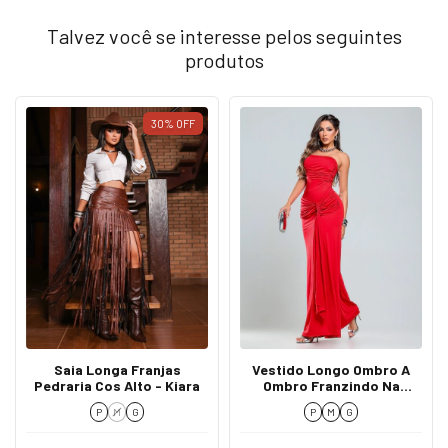
Talvez você se interesse pelos seguintes
produtos
30
%
OFF
Saia Longa Franjas
Vestido Longo Ombro A
Pedraria Cos Alto - Kiara
Ombro Franzindo Na
Frente - Lila
P
M
G
P
M
G