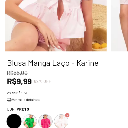
Blusa Manga Laço - Karine
R$55,00
R$9,99
82
% OFF
2
x de
R$5,83
Ver mais detalhes
COR:
PRETO