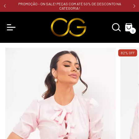
PROMOÇÃO - ON SALE! PEÇAS COM ATÉ 50% DE DESCONTO NA
CATEGORIA !
0
82
%
OFF